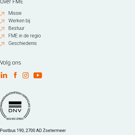
Over FME
Missie
Werken bij
Bestuur
FME in de regio
Geschiedenis
Volg ons
FME Linkedin
FME Facebook
FME Instagram
FME Youtube
Managementsyteem certificatie DNV iso/iec 27001
Postbus 190, 2700 AD Zoetermeer