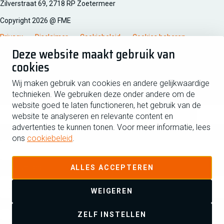
Zilverstraat 69, 2718 RP Zoetermeer
Copyright 2026 @ FME
Privacy
Disclaimer
Cookiebeleid
Cookies beheren
Deze website maakt gebruik van
cookies
Schrijf je in voor de nieuwsbrief
Wij maken gebruik van cookies en andere gelijkwaardige
technieken. We gebruiken deze onder andere om de
Voornaam
Tussen
website goed te laten functioneren, het gebruik van de
website te analyseren en relevante content en
advertenties te kunnen tonen. Voor meer informatie, lees
Achternaam
ons
cookiebeleid
.
E-mailadres
ALLES ACCEPTEREN
WEIGEREN
Ja ik schrijf me in voor de nieuwsbrief en ga akkoord met de
ZELF INSTELLEN
privacyverklaring