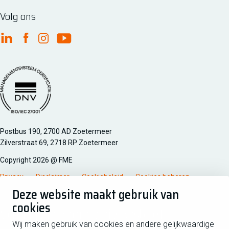
Volg ons
FME Linkedin
FME Facebook
FME Instagram
FME Youtube
Managementsyteem certificatie DNV iso/iec 27001
Postbus 190, 2700 AD Zoetermeer
Zilverstraat 69, 2718 RP Zoetermeer
Copyright 2026 @ FME
Privacy
Disclaimer
Cookiebeleid
Cookies beheren
Deze website maakt gebruik van
cookies
Schrijf je in voor de nieuwsbrief
Wij maken gebruik van cookies en andere gelijkwaardige