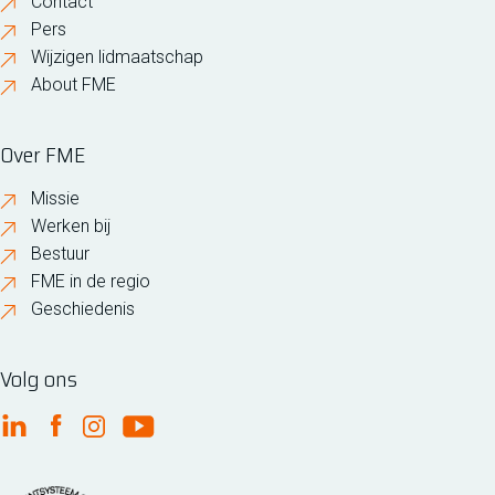
Contact
Pers
Wijzigen lidmaatschap
About FME
Over FME
Missie
Werken bij
Bestuur
FME in de regio
Geschiedenis
Volg ons
FME Linkedin
FME Facebook
FME Instagram
FME Youtube