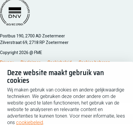
Managementsyteem certificatie DNV iso/iec 27001
Postbus 190, 2700 AD Zoetermeer
Zilverstraat 69, 2718 RP Zoetermeer
Copyright 2026 @ FME
Privacy
Disclaimer
Cookiebeleid
Cookies beheren
Deze website maakt gebruik van
cookies
Schrijf je in voor de nieuwsbrief
Wij maken gebruik van cookies en andere gelijkwaardige
technieken. We gebruiken deze onder andere om de
Voornaam
Tussen
website goed te laten functioneren, het gebruik van de
website te analyseren en relevante content en
advertenties te kunnen tonen. Voor meer informatie, lees
Achternaam
ons
cookiebeleid
.