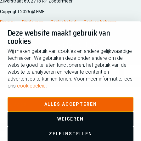
Zilverstraat 69, 2718 RP Zoetermeer
Copyright 2026 @ FME
Privacy
Disclaimer
Cookiebeleid
Cookies beheren
Deze website maakt gebruik van
cookies
Schrijf je in voor de nieuwsbrief
Wij maken gebruik van cookies en andere gelijkwaardige
technieken. We gebruiken deze onder andere om de
Voornaam
Tussen
website goed te laten functioneren, het gebruik van de
website te analyseren en relevante content en
advertenties te kunnen tonen. Voor meer informatie, lees
Achternaam
ons
cookiebeleid
.
E-mailadres
ALLES ACCEPTEREN
WEIGEREN
Ja ik schrijf me in voor de nieuwsbrief en ga akkoord met de
ZELF INSTELLEN
privacyverklaring