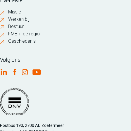
Over FME
Missie
Werken bij
Bestuur
FME in de regio
Geschiedenis
Volg ons
FME Linkedin
FME Facebook
FME Instagram
FME Youtube
Managementsyteem certificatie DNV iso/iec 27001
Postbus 190, 2700 AD Zoetermeer