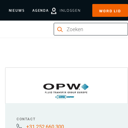
NIEUWS
AGENDA
INLOGGEN
WORD LID
CONTACT
+31 252 660 300