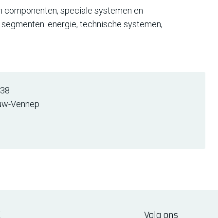
 en componenten, speciale systemen en
e segmenten: energie, technische systemen,
 38
uw-Vennep
E
Volg ons