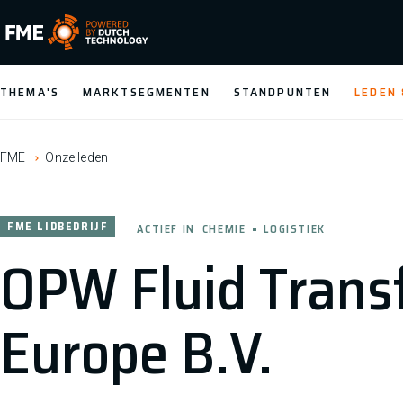
FME Logo, to the homepage
THEMA'S
MARKTSEGMENTEN
STANDPUNTEN
LEDEN
FME
Onze leden
FME LIDBEDRIJF
ACTIEF IN
CHEMIE
LOGISTIEK
OPW Fluid Trans
Europe B.V.