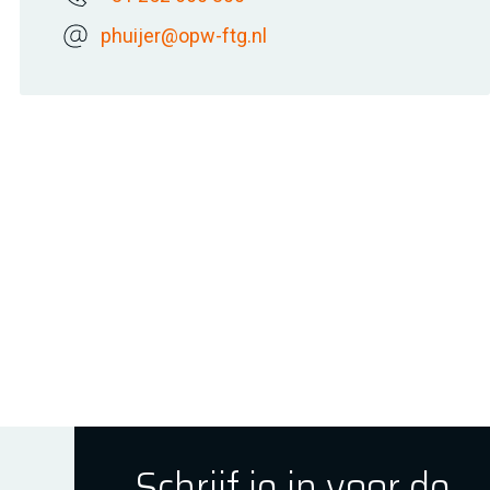
phuijer@opw-ftg.nl
Schrijf je in voor de