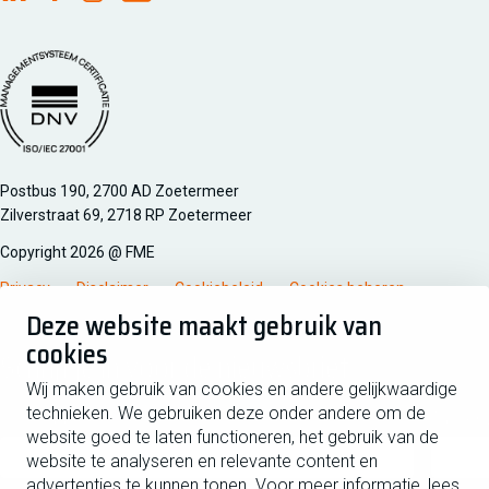
FME Linkedin
FME Facebook
FME Instagram
FME Youtube
Managementsyteem certificatie DNV iso/iec 27001
Postbus 190, 2700 AD Zoetermeer
Zilverstraat 69, 2718 RP Zoetermeer
Copyright 2026 @ FME
Privacy
Disclaimer
Cookiebeleid
Cookies beheren
Deze website maakt gebruik van
cookies
Schrijf je in voor de nieuwsbrief
Wij maken gebruik van cookies en andere gelijkwaardige
technieken. We gebruiken deze onder andere om de
Voornaam
Tussen
website goed te laten functioneren, het gebruik van de
website te analyseren en relevante content en
advertenties te kunnen tonen. Voor meer informatie, lees