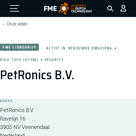
FME Logo, to the homepage
Onze leden
FME LIDBEDRIJF
ACTIEF IN
BEBOUWDE OMGEVING
HIGH TECH (HTSM)
SECURITY
PetRonics B.V.
ADRES
PetRonics B.V.
Ravelijn 16
3905 NV
Veenendaal
Nederland