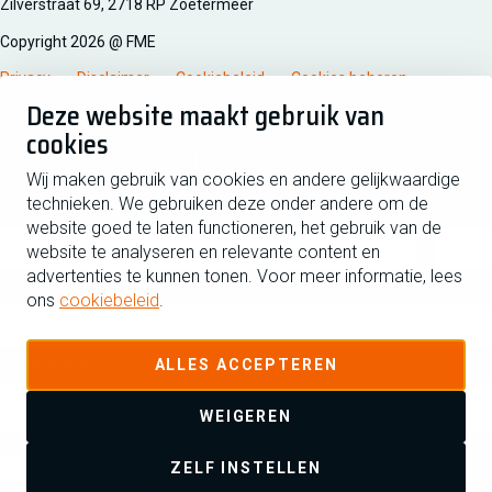
Zilverstraat 69, 2718 RP Zoetermeer
Copyright 2026 @ FME
Privacy
Disclaimer
Cookiebeleid
Cookies beheren
Deze website maakt gebruik van
cookies
Schrijf je in voor de nieuwsbrief
Wij maken gebruik van cookies en andere gelijkwaardige
technieken. We gebruiken deze onder andere om de
Voornaam
Tussen
website goed te laten functioneren, het gebruik van de
website te analyseren en relevante content en
advertenties te kunnen tonen. Voor meer informatie, lees
Achternaam
ons
cookiebeleid
.
E-mailadres
ALLES ACCEPTEREN
WEIGEREN
Ja ik schrijf me in voor de nieuwsbrief en ga akkoord met de
ZELF INSTELLEN
privacyverklaring