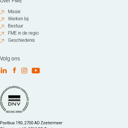
Over FME
Missie
Werken bij
Bestuur
FME in de regio
Geschiedenis
Volg ons
FME Linkedin
FME Facebook
FME Instagram
FME Youtube
Managementsyteem certificatie DNV iso/iec 27001
Postbus 190, 2700 AD Zoetermeer