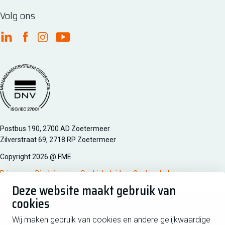
Volg ons
FME Linkedin
FME Facebook
FME Instagram
FME Youtube
Managementsyteem certificatie DNV iso/iec 27001
Postbus 190, 2700 AD Zoetermeer
Zilverstraat 69, 2718 RP Zoetermeer
Copyright 2026 @ FME
Privacy
Disclaimer
Cookiebeleid
Cookies beheren
Deze website maakt gebruik van
cookies
Schrijf je in voor de nieuwsbrief
Wij maken gebruik van cookies en andere gelijkwaardige