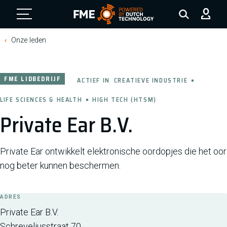
FME Logo, to the homepage
Onze leden
FME LIDBEDRIJF
ACTIEF IN
CREATIEVE INDUSTRIE
LIFE SCIENCES & HEALTH
HIGH TECH (HTSM)
Private Ear B.V.
Private Ear ontwikkelt elektronische oordopjes die het oor
nog beter kunnen beschermen.
ADRES
Private Ear B.V.
Schreveliusstraat 70