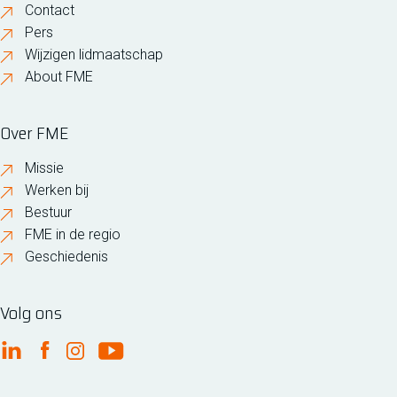
Contact
Pers
Wijzigen lidmaatschap
About FME
Over FME
Missie
Werken bij
Bestuur
FME in de regio
Geschiedenis
Volg ons
FME Linkedin
FME Facebook
FME Instagram
FME Youtube