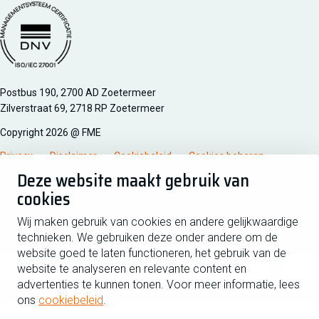
Managementsyteem certificatie DNV iso/iec 27001
Postbus 190, 2700 AD Zoetermeer
Zilverstraat 69, 2718 RP Zoetermeer
Copyright 2026 @ FME
Privacy
Disclaimer
Cookiebeleid
Cookies beheren
Deze website maakt gebruik van
cookies
Schrijf je in voor de nieuwsbrief
Wij maken gebruik van cookies en andere gelijkwaardige
technieken. We gebruiken deze onder andere om de
Voornaam
Tussen
website goed te laten functioneren, het gebruik van de
website te analyseren en relevante content en
advertenties te kunnen tonen. Voor meer informatie, lees
Achternaam
ons
cookiebeleid
.