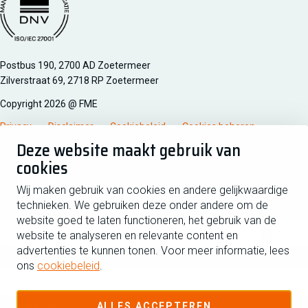
Managementsyteem certificatie DNV iso/iec 27001
Postbus 190, 2700 AD Zoetermeer
Zilverstraat 69, 2718 RP Zoetermeer
Copyright 2026 @ FME
Privacy
Disclaimer
Cookiebeleid
Cookies beheren
Deze website maakt gebruik van
cookies
Schrijf je in voor de nieuwsbrief
Wij maken gebruik van cookies en andere gelijkwaardige
technieken. We gebruiken deze onder andere om de
Voornaam
Tussen
website goed te laten functioneren, het gebruik van de
website te analyseren en relevante content en
advertenties te kunnen tonen. Voor meer informatie, lees
Achternaam
ons
cookiebeleid
.
E-mailadres
ALLES ACCEPTEREN