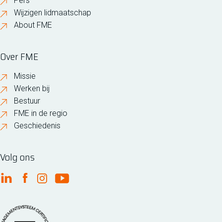
Pers
Wijzigen lidmaatschap
About FME
Over FME
Missie
Werken bij
Bestuur
FME in de regio
Geschiedenis
Volg ons
FME Linkedin
FME Facebook
FME Instagram
FME Youtube