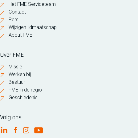
Het FME Serviceteam
Contact
Pers
Wijzigen lidmaatschap
About FME
Over FME
Missie
Werken bij
Bestuur
FME in de regio
Geschiedenis
Volg ons
FME Linkedin
FME Facebook
FME Instagram
FME Youtube