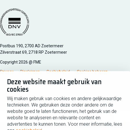
Managementsyteem certificatie DNV iso/iec 27001
Postbus 190, 2700 AD Zoetermeer
Zilverstraat 69, 2718 RP Zoetermeer
Copyright 2026 @ FME
Privacy
Disclaimer
Cookiebeleid
Cookies beheren
Deze website maakt gebruik van
cookies
Schrijf je in voor de nieuwsbrief
Wij maken gebruik van cookies en andere gelijkwaardige
technieken. We gebruiken deze onder andere om de
Voornaam
Tussen
website goed te laten functioneren, het gebruik van de
website te analyseren en relevante content en
advertenties te kunnen tonen. Voor meer informatie, lees
Achternaam