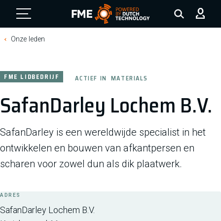
FME Logo, to the homepage
Onze leden
FME LIDBEDRIJF
ACTIEF IN
MATERIALS
SafanDarley Lochem B.V.
SafanDarley is een wereldwijde specialist in het
ontwikkelen en bouwen van afkantpersen en
scharen voor zowel dun als dik plaatwerk.
ADRES
SafanDarley Lochem B.V.