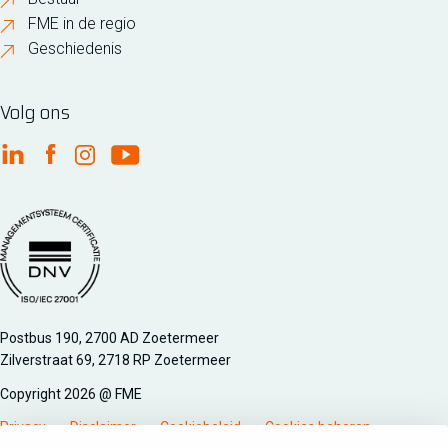
FME in de regio
Geschiedenis
Volg ons
FME Linkedin
FME Facebook
FME Instagram
FME Youtube
Managementsyteem certificatie DNV iso/iec 27001
Postbus 190, 2700 AD Zoetermeer
Zilverstraat 69, 2718 RP Zoetermeer
Copyright 2026 @ FME
Privacy
Disclaimer
Cookiebeleid
Cookies beheren