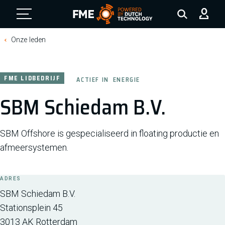
FME Logo, to the homepage
Onze leden
FME LIDBEDRIJF
ACTIEF IN
ENERGIE
SBM Schiedam B.V.
SBM Offshore is gespecialiseerd in floating productie en
afmeersystemen.
ADRES
SBM Schiedam B.V.
Stationsplein 45
3013 AK
Rotterdam