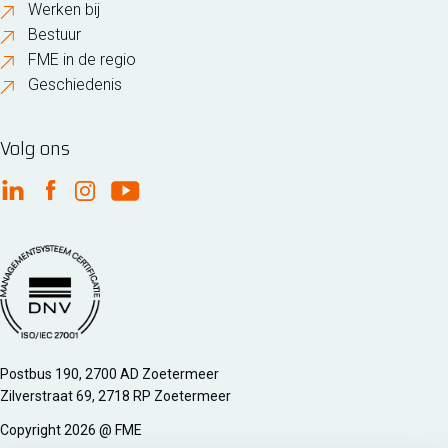
Werken bij
Bestuur
FME in de regio
Geschiedenis
Volg ons
FME Linkedin
FME Facebook
FME Instagram
FME Youtube
Managementsyteem certificatie DNV iso/iec 27001
Postbus 190, 2700 AD Zoetermeer
Zilverstraat 69, 2718 RP Zoetermeer
Copyright 2026 @ FME