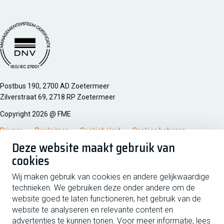
FME Linkedin
FME Facebook
FME Instagram
FME Youtube
Managementsyteem certificatie DNV iso/iec 27001
Postbus 190, 2700 AD Zoetermeer
Zilverstraat 69, 2718 RP Zoetermeer
Copyright 2026 @ FME
Privacy
Disclaimer
Cookiebeleid
Cookies beheren
Deze website maakt gebruik van
cookies
Schrijf je in voor de nieuwsbrief
Wij maken gebruik van cookies en andere gelijkwaardige
technieken. We gebruiken deze onder andere om de
Voornaam
Tussen
website goed te laten functioneren, het gebruik van de
website te analyseren en relevante content en
advertenties te kunnen tonen. Voor meer informatie, lees