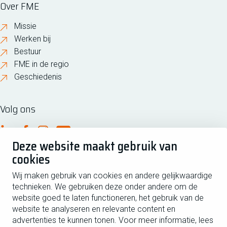
Over FME
Missie
Werken bij
Bestuur
FME in de regio
Geschiedenis
Volg ons
FME Linkedin
FME Facebook
FME Instagram
FME Youtube
Deze website maakt gebruik van
cookies
Wij maken gebruik van cookies en andere gelijkwaardige
technieken. We gebruiken deze onder andere om de
website goed te laten functioneren, het gebruik van de
website te analyseren en relevante content en
advertenties te kunnen tonen. Voor meer informatie, lees
Managementsyteem certificatie DNV iso/iec 27001
Postbus 190, 2700 AD Zoetermeer