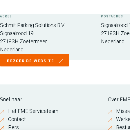
ADRES
POSTADRES
Schmit Parking Solutions B.V.
Signaalrood 
Signaalrood 19
2718SH
Zoe
2718SH
Zoetermeer
Nederland
Nederland
BEZOEK DE WEBSITE
Snel naar
Over FM
Het FME Serviceteam
Missi
Contact
Werke
Pers
Bestu