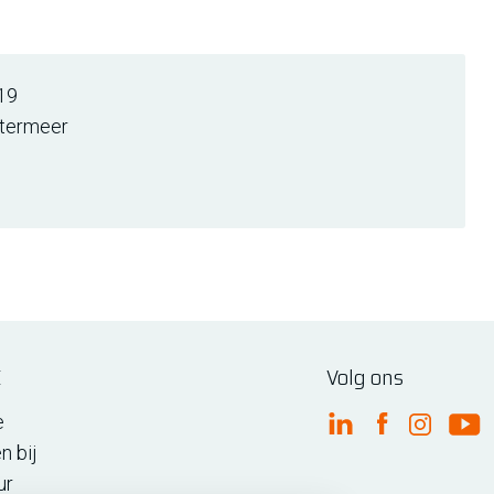
19
termeer
E
Volg ons
e
FME Linkedin
FME Facebo
FME Ins
FM
n bij
ur