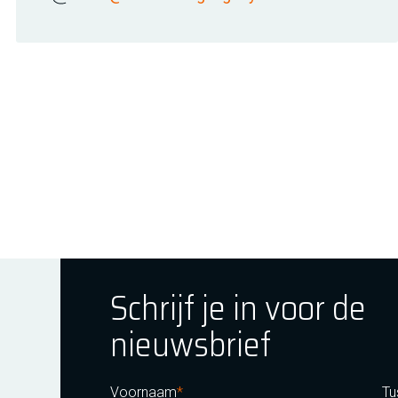
Schrijf je in voor de
nieuwsbrief
ok
tagram
E Youtube
Voornaam
Tu