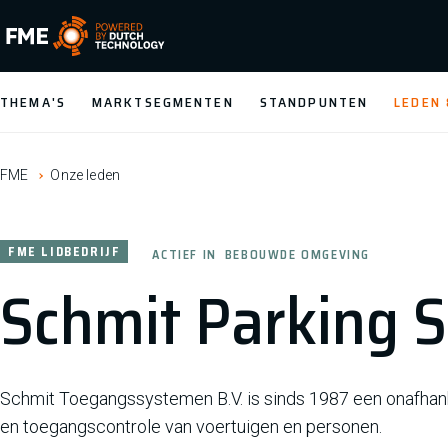
FME Logo, to the homepage
THEMA'S
MARKTSEGMENTEN
STANDPUNTEN
LEDEN
FME
Onze leden
FME LIDBEDRIJF
ACTIEF IN
BEBOUWDE OMGEVING
Schmit Parking S
Schmit Toegangssystemen B.V. is sinds 1987 een onafhanke
en toegangscontrole van voertuigen en personen.