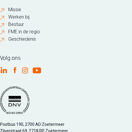
Missie
Werken bij
Bestuur
FME in de regio
Geschiedenis
Volg ons
FME Linkedin
FME Facebook
FME Instagram
FME Youtube
Managementsyteem certificatie DNV iso/iec 27001
Postbus 190, 2700 AD Zoetermeer
Zilverstraat 69, 2718 RP Zoetermeer