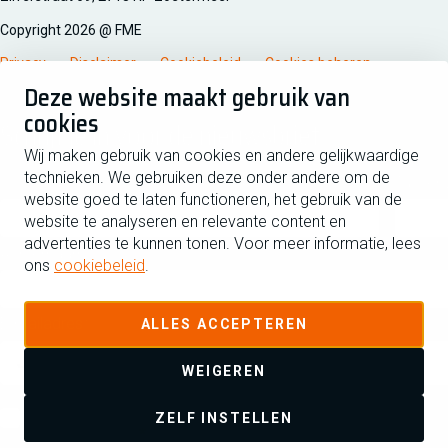
Copyright 2026 @ FME
Privacy
Disclaimer
Cookiebeleid
Cookies beheren
Deze website maakt gebruik van
cookies
Schrijf je in voor de nieuwsbrief
Wij maken gebruik van cookies en andere gelijkwaardige
technieken. We gebruiken deze onder andere om de
Voornaam
Tussen
website goed te laten functioneren, het gebruik van de
website te analyseren en relevante content en
advertenties te kunnen tonen. Voor meer informatie, lees
Achternaam
ons
cookiebeleid
.
E-mailadres
ALLES ACCEPTEREN
WEIGEREN
Ja ik schrijf me in voor de nieuwsbrief en ga akkoord met de
ZELF INSTELLEN
privacyverklaring