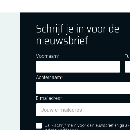
Schrijf je in voor de
nieuwsbrief
ok
tagram
E Youtube
Voornaam
Tu
Achternaam
E-mailadres
m certificatie DNV iso/iec 27001
Ja ik schrijf me in voor de nieuwsbrief en ga 