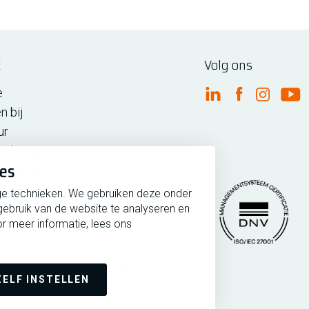
E
Volg ons
e
FME Linkedin
FME Facebo
FME Ins
FM
n bij
ur
n de regio
ies
iedenis
ge technieken. We gebruiken deze onder
gebruik van de website te analyseren en
r meer informatie, lees ons
rmeer
Copyright 2026 @ FME
Managementsytee
ZELF INSTELLEN