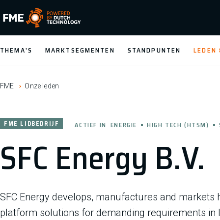
FME Logo, to the homepage
THEMA'S
MARKTSEGMENTEN
STANDPUNTEN
LEDEN
FME
Onze leden
FME LIDBEDRIJF
ACTIEF IN
ENERGIE
HIGH TECH (HTSM)
SFC Energy B.V.
SFC Energy develops, manufactures and markets hi
platform solutions for demanding requirements in