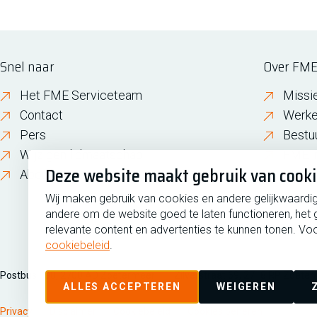
Snel naar
Over FM
Het FME Serviceteam
Missi
Contact
Werke
Pers
Bestu
Wijzigen lidmaatschap
FME i
Deze website maakt gebruik van cook
About FME
Gesch
Wij maken gebruik van cookies en andere gelijkwaardi
andere om de website goed te laten functioneren, het 
relevante content en advertenties te kunnen tonen. Voo
cookiebeleid
.
Postbus 190, 2700 AD Zoetermeer
Zilverstraat 69, 2718 RP Zoete
ALLES ACCEPTEREN
WEIGEREN
Privacy
Disclaimer
Cookiebeleid
Cookies beheren