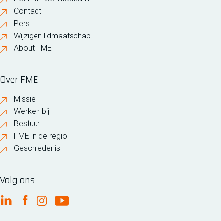
Contact
Pers
Wijzigen lidmaatschap
About FME
Over FME
Missie
Werken bij
Bestuur
FME in de regio
Geschiedenis
Volg ons
FME Linkedin
FME Facebook
FME Instagram
FME Youtube