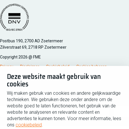
Managementsyteem certificatie DNV iso/iec 27001
Postbus 190, 2700 AD Zoetermeer
Zilverstraat 69, 2718 RP Zoetermeer
Copyright 2026 @ FME
Privacy
Disclaimer
Cookiebeleid
Cookies beheren
Deze website maakt gebruik van
cookies
Schrijf je in voor de nieuwsbrief
Wij maken gebruik van cookies en andere gelijkwaardige
technieken. We gebruiken deze onder andere om de
Voornaam
Tussen
website goed te laten functioneren, het gebruik van de
website te analyseren en relevante content en
advertenties te kunnen tonen. Voor meer informatie, lees
Achternaam
ons
cookiebeleid
.