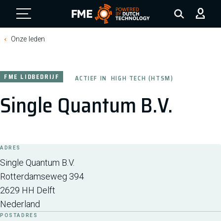
FME Logo, to the homepage
Onze leden
FME LIDBEDRIJF
ACTIEF IN
HIGH TECH (HTSM)
Single Quantum B.V.
ADRES
Single Quantum B.V.
Rotterdamseweg 394
2629 HH
Delft
Nederland
POSTADRES