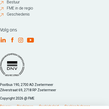
Bestuur
FME in de regio
Geschiedenis
Volg ons
FME Linkedin
FME Facebook
FME Instagram
FME Youtube
Managementsyteem certificatie DNV iso/iec 27001
Postbus 190, 2700 AD Zoetermeer
Zilverstraat 69, 2718 RP Zoetermeer
Copyright 2026 @ FME
Privacy
Disclaimer
Cookiebeleid
Cookies beheren