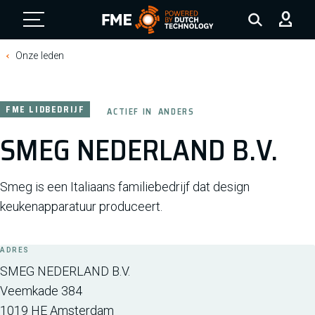
FME Logo, to the homepage
Onze leden
FME LIDBEDRIJF
ACTIEF IN
ANDERS
SMEG NEDERLAND B.V.
Smeg is een Italiaans familiebedrijf dat design
keukenapparatuur produceert.
ADRES
SMEG NEDERLAND B.V.
Veemkade 384
1019 HE
Amsterdam