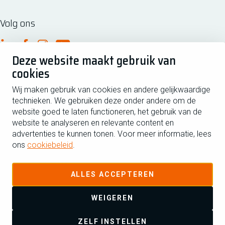
Volg ons
FME Linkedin
FME Facebook
FME Instagram
FME Youtube
Deze website maakt gebruik van
cookies
Wij maken gebruik van cookies en andere gelijkwaardige
technieken. We gebruiken deze onder andere om de
website goed te laten functioneren, het gebruik van de
website te analyseren en relevante content en
advertenties te kunnen tonen. Voor meer informatie, lees
Managementsyteem certificatie DNV iso/iec 27001
Postbus 190, 2700 AD Zoetermeer
ons
cookiebeleid
.
Zilverstraat 69, 2718 RP Zoetermeer
Copyright 2026 @ FME
ALLES ACCEPTEREN
Privacy
Disclaimer
Cookiebeleid
Cookies beheren
WEIGEREN
Schrijf je in voor de nieuwsbrief
ZELF INSTELLEN