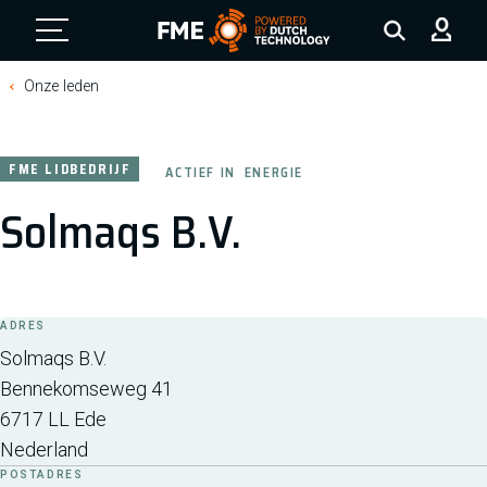
FME Logo, to the homepage
Onze leden
FME LIDBEDRIJF
ACTIEF IN
ENERGIE
Solmaqs B.V.
ADRES
Solmaqs B.V.
Bennekomseweg 41
6717 LL
Ede
Nederland
POSTADRES