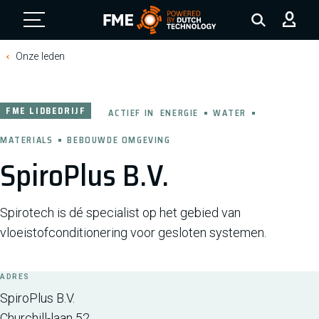
FME Logo, to the homepage
Onze leden
FME LIDBEDRIJF
ACTIEF IN
ENERGIE
WATER
MATERIALS
BEBOUWDE OMGEVING
SpiroPlus B.V.
Spirotech is dé specialist op het gebied van
vloeistofconditionering voor gesloten systemen.
ADRES
SpiroPlus B.V.
Churchill-laan 52