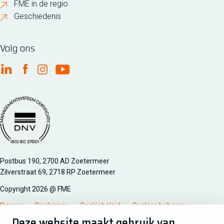
FME in de regio
Geschiedenis
Volg ons
FME Linkedin
FME Facebook
FME Instagram
FME Youtube
Managementsyteem certificatie DNV iso/iec 27001
Postbus 190, 2700 AD Zoetermeer
Zilverstraat 69, 2718 RP Zoetermeer
Copyright 2026 @ FME
Privacy
Disclaimer
Cookiebeleid
Cookies beheren
Deze website maakt gebruik van