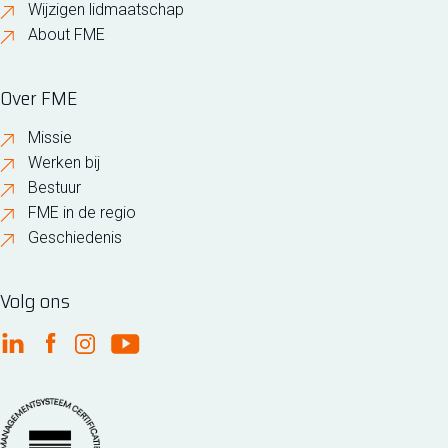
Wijzigen lidmaatschap
About FME
Over FME
Missie
Werken bij
Bestuur
FME in de regio
Geschiedenis
Volg ons
FME Linkedin
FME Facebook
FME Instagram
FME Youtube