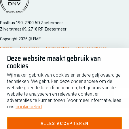
Managementsyteem certificatie DNV iso/iec 27001
Postbus 190, 2700 AD Zoetermeer
Zilverstraat 69, 2718 RP Zoetermeer
Copyright 2026 @ FME
Privacy
Disclaimer
Cookiebeleid
Cookies beheren
Deze website maakt gebruik van
cookies
Schrijf je in voor de nieuwsbrief
Wij maken gebruik van cookies en andere gelijkwaardige
technieken. We gebruiken deze onder andere om de
Voornaam
Tussen
website goed te laten functioneren, het gebruik van de
website te analyseren en relevante content en
advertenties te kunnen tonen. Voor meer informatie, lees
Achternaam
ons
cookiebeleid
.
E-mailadres
ALLES ACCEPTEREN