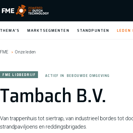
FME Logo, to the homepage
THEMA'S
MARKTSEGMENTEN
STANDPUNTEN
LEDEN
FME
Onze leden
FME LIDBEDRIJF
ACTIEF IN
BEBOUWDE OMGEVING
Tambach B.V.
Van trappenhuis tot siertrap, van industrieel bordes tot
strandpaviljoens en reddingsbrigades.