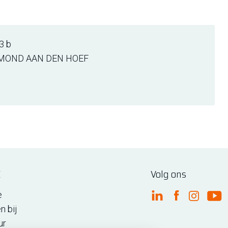
3 b
MOND AAN DEN HOEF
E
Volg ons
e
FME Linkedin
FME Facebo
FME Ins
FM
n bij
ur