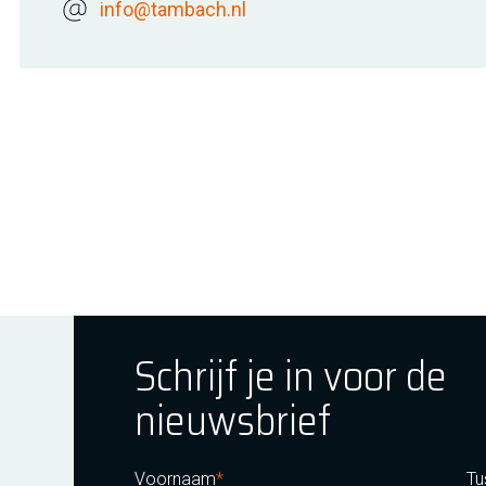
info@tambach.nl
Schrijf je in voor de
nieuwsbrief
ok
tagram
E Youtube
Voornaam
Tu