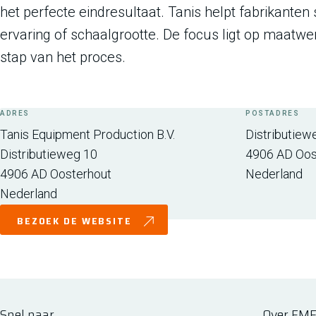
het perfecte eindresultaat. Tanis helpt fabrikante
ervaring of schaalgrootte. De focus ligt op maatw
stap van het proces.
ADRES
POSTADRES
Tanis Equipment Production B.V.
Distributiew
Distributieweg 10
4906 AD
Oos
4906 AD
Oosterhout
Nederland
Nederland
BEZOEK DE WEBSITE
Snel naar
Over FM