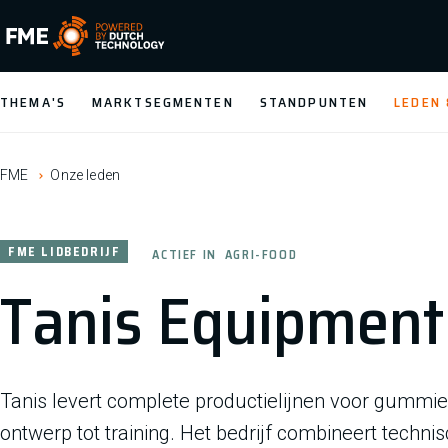
FME Logo, to the homepage
THEMA'S
MARKTSEGMENTEN
STANDPUNTEN
LEDEN
FME
Onze leden
FME LIDBEDRIJF
ACTIEF IN
AGRI-FOOD
Tanis Equipment 
Tanis levert complete productielijnen voor gummie
ontwerp tot training. Het bedrijf combineert techni