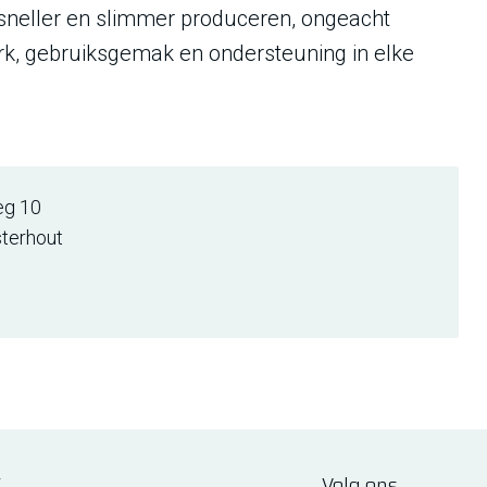
n sneller en slimmer produceren, ongeacht
erk, gebruiksgemak en ondersteuning in elke
eg 10
terhout
E
Volg ons