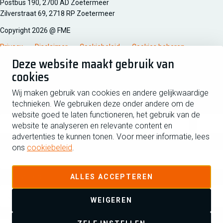
Managementsyteem certificatie DNV iso/iec 27001
Postbus 190, 2700 AD Zoetermeer
Zilverstraat 69, 2718 RP Zoetermeer
Copyright 2026 @ FME
Privacy
Disclaimer
Cookiebeleid
Cookies beheren
Deze website maakt gebruik van
cookies
Schrijf je in voor de nieuwsbrief
Wij maken gebruik van cookies en andere gelijkwaardige
technieken. We gebruiken deze onder andere om de
Voornaam
Tussen
website goed te laten functioneren, het gebruik van de
website te analyseren en relevante content en
advertenties te kunnen tonen. Voor meer informatie, lees
Achternaam
ons
cookiebeleid
.
E-mailadres
ALLES ACCEPTEREN
WEIGEREN
Ja ik schrijf me in voor de nieuwsbrief en ga akkoord met de