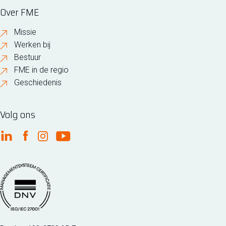
Over FME
Missie
Werken bij
Bestuur
FME in de regio
Geschiedenis
Volg ons
FME Linkedin
FME Facebook
FME Instagram
FME Youtube