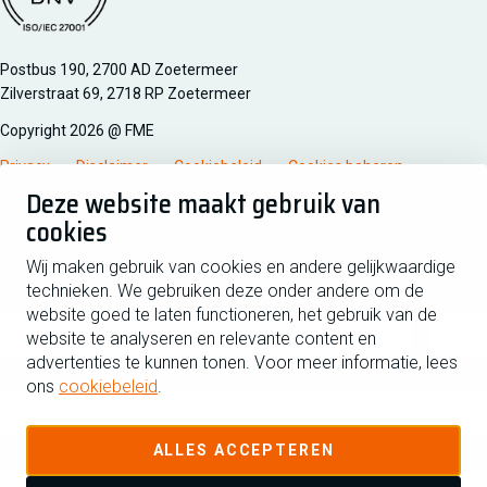
Managementsyteem certificatie DNV iso/iec 27001
Postbus 190, 2700 AD Zoetermeer
Zilverstraat 69, 2718 RP Zoetermeer
Copyright 2026 @ FME
Privacy
Disclaimer
Cookiebeleid
Cookies beheren
Deze website maakt gebruik van
cookies
Schrijf je in voor de nieuwsbrief
Wij maken gebruik van cookies en andere gelijkwaardige
technieken. We gebruiken deze onder andere om de
Voornaam
Tussen
website goed te laten functioneren, het gebruik van de
website te analyseren en relevante content en
advertenties te kunnen tonen. Voor meer informatie, lees
Achternaam
ons
cookiebeleid
.
E-mailadres
ALLES ACCEPTEREN