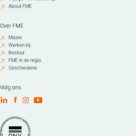
About FME
Over FME
Missie
Werken bij
Bestuur
FME in de regio
Geschiedenis
Volg ons
FME Linkedin
FME Facebook
FME Instagram
FME Youtube