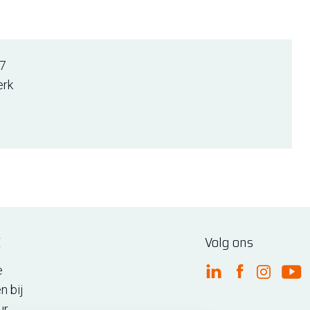
7
erk
E
Volg ons
e
FME Linkedin
FME Facebo
FME Ins
FM
n bij
ur