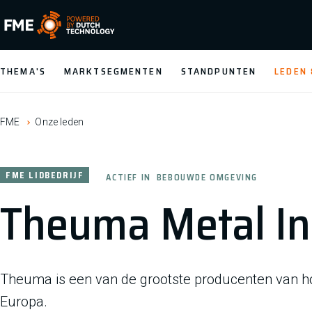
FME Logo, to the homepage
THEMA'S
MARKTSEGMENTEN
STANDPUNTEN
LEDEN
FME
Onze leden
FME LIDBEDRIJF
ACTIEF IN
BEBOUWDE OMGEVING
Theuma Metal Ind
Theuma is een van de grootste producenten van ho
Europa.