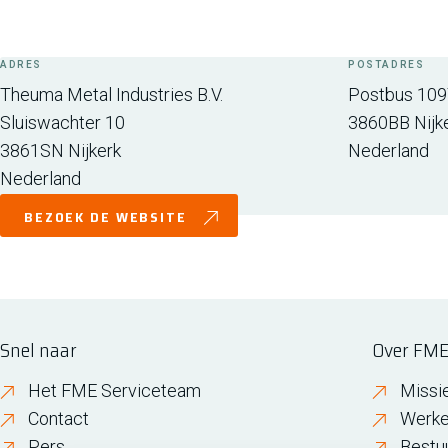
ADRES
POSTADRES
Theuma Metal Industries B.V.
Postbus 109
Sluiswachter 10
3860BB
Nijk
3861SN
Nijkerk
Nederland
Nederland
BEZOEK DE WEBSITE
Snel naar
Over FM
Het FME Serviceteam
Missi
Contact
Werke
Pers
Bestu