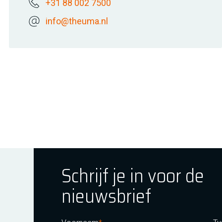
+31 88 002 7500
info@theuma.nl
Schrijf je in voor de
nieuwsbrief
ok
tagram
E Youtube