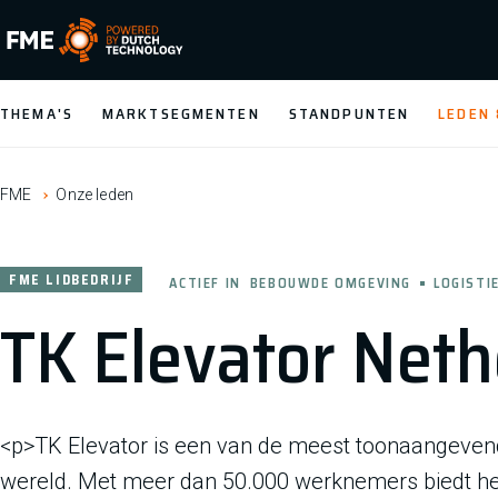
FME Logo, to the homepage
THEMA'S
MARKTSEGMENTEN
STANDPUNTEN
LEDEN
FME
Onze leden
FME LIDBEDRIJF
ACTIEF IN
BEBOUWDE OMGEVING
LOGISTI
TK Elevator Neth
<p>TK Elevator is een van de meest toonaangevende
wereld. Met meer dan 50.000 werknemers biedt het 