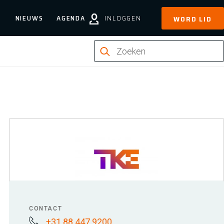
NIEUWS
AGENDA
INLOGGEN
WORD LID
CONTACT
+31 88 447 9200