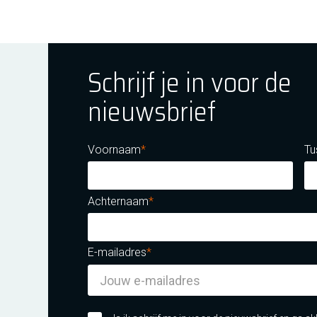
Schrijf je in voor de
nieuwsbrief
ok
tagram
E Youtube
Voornaam
Tu
Achternaam
E-mailadres
m certificatie DNV iso/iec 27001