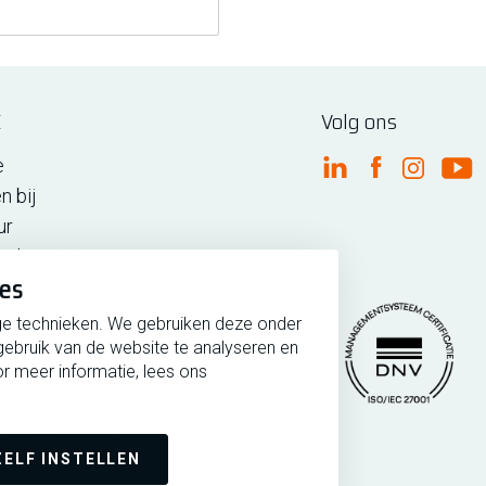
E
Volg ons
e
FME Linkedin
FME Facebo
FME Ins
FM
n bij
ur
n de regio
ies
iedenis
ge technieken. We gebruiken deze onder
gebruik van de website te analyseren en
r meer informatie, lees ons
rmeer
Copyright 2026 @ FME
Managementsytee
ZELF INSTELLEN