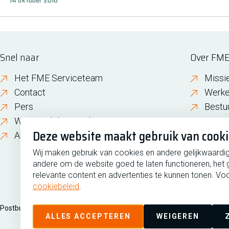
14 oktober 2016
Snel naar
Over FM
Het FME Serviceteam
Missi
Contact
Werke
Pers
Bestu
Wijzigen lidmaatschap
FME i
Deze website maakt gebruik van cook
About FME
Gesch
Wij maken gebruik van cookies en andere gelijkwaardi
andere om de website goed te laten functioneren, het 
relevante content en advertenties te kunnen tonen. Voo
cookiebeleid
.
Postbus 190, 2700 AD Zoetermeer
Zilverstraat 69, 2718 RP Zoete
ALLES ACCEPTEREN
WEIGEREN