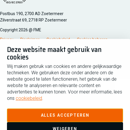
Managementsyteem certificatie DNV iso/iec 27001
Postbus 190, 2700 AD Zoetermeer
Zilverstraat 69, 2718 RP Zoetermeer
Copyright 2026 @ FME
Privacy
Disclaimer
Cookiebeleid
Cookies beheren
Deze website maakt gebruik van
cookies
Schrijf je in voor de nieuwsbrief
Wij maken gebruik van cookies en andere gelijkwaardige
technieken. We gebruiken deze onder andere om de
Voornaam
Tussen
website goed te laten functioneren, het gebruik van de
website te analyseren en relevante content en
advertenties te kunnen tonen. Voor meer informatie, lees
Achternaam
ons
cookiebeleid
.
E-mailadres
ALLES ACCEPTEREN
WEIGEREN