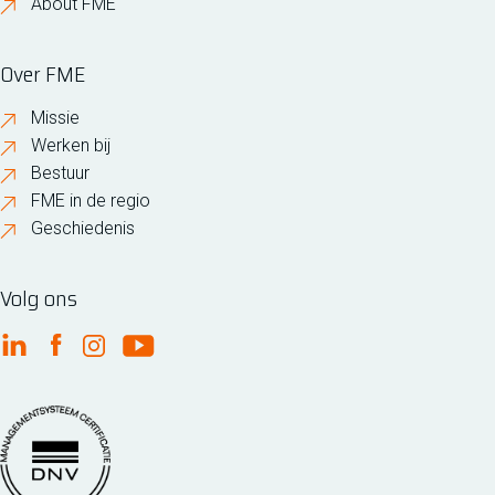
About FME
Over FME
Missie
Werken bij
Bestuur
FME in de regio
Geschiedenis
Volg ons
FME Linkedin
FME Facebook
FME Instagram
FME Youtube