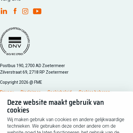
FME Linkedin
FME Facebook
FME Instagram
FME Youtube
Managementsyteem certificatie DNV iso/iec 27001
Postbus 190, 2700 AD Zoetermeer
Zilverstraat 69, 2718 RP Zoetermeer
Copyright 2026 @ FME
Privacy
Disclaimer
Cookiebeleid
Cookies beheren
Deze website maakt gebruik van
cookies
Schrijf je in voor de nieuwsbrief
Wij maken gebruik van cookies en andere gelijkwaardige
technieken. We gebruiken deze onder andere om de
Voornaam
Tussen
website goed te laten functioneren, het gebruik van de