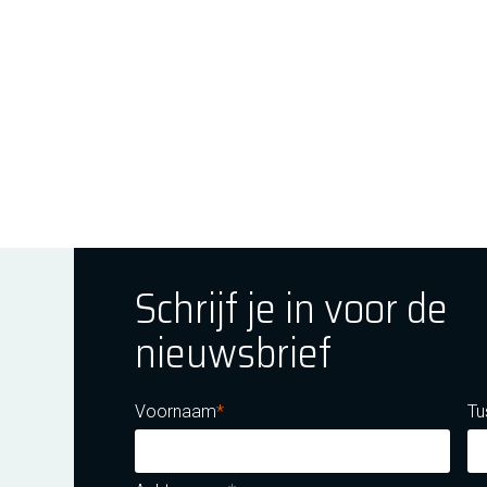
Schrijf je in voor de
nieuwsbrief
ok
tagram
E Youtube
Voornaam
Tu