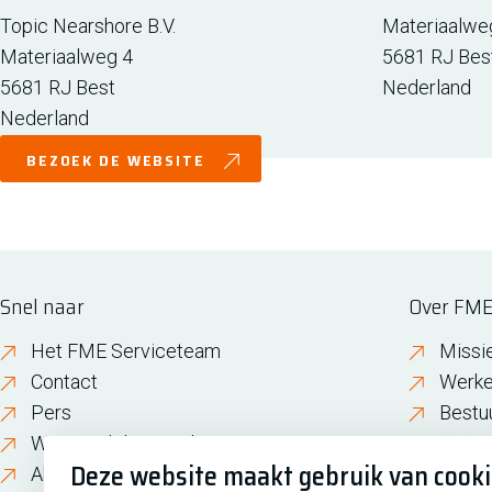
Topic Nearshore B.V.
Materiaalwe
Materiaalweg 4
5681 RJ
Bes
5681 RJ
Best
Nederland
Nederland
BEZOEK DE WEBSITE
Snel naar
Over FM
Het FME Serviceteam
Missi
Contact
Werke
Pers
Bestu
Wijzigen lidmaatschap
FME i
Deze website maakt gebruik van cook
About FME
Gesch