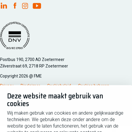
FME Linkedin
FME Facebook
FME Instagram
FME Youtube
Managementsyteem certificatie DNV iso/iec 27001
Postbus 190, 2700 AD Zoetermeer
Zilverstraat 69, 2718 RP Zoetermeer
Copyright 2026 @ FME
Privacy
Disclaimer
Cookiebeleid
Cookies beheren
Deze website maakt gebruik van
cookies
Schrijf je in voor de nieuwsbrief
Wij maken gebruik van cookies en andere gelijkwaardige
technieken. We gebruiken deze onder andere om de
Voornaam
Tussen
website goed te laten functioneren, het gebruik van de