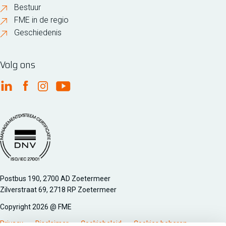
Bestuur
FME in de regio
Geschiedenis
Volg ons
FME Linkedin
FME Facebook
FME Instagram
FME Youtube
Managementsyteem certificatie DNV iso/iec 27001
Postbus 190, 2700 AD Zoetermeer
Zilverstraat 69, 2718 RP Zoetermeer
Copyright 2026 @ FME
Privacy
Disclaimer
Cookiebeleid
Cookies beheren