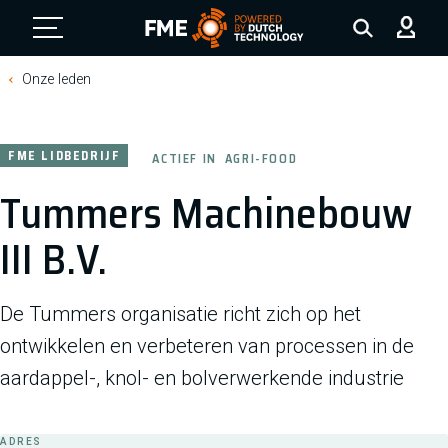
FME Logo, to the homepage
Onze leden
FME LIDBEDRIJF
ACTIEF IN
AGRI-FOOD
Tummers Machinebouw
III B.V.
De Tummers organisatie richt zich op het
ontwikkelen en verbeteren van processen in de
aardappel-, knol- en bolverwerkende industrie
ADRES