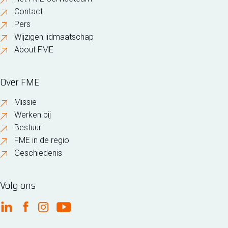
Contact
Pers
Wijzigen lidmaatschap
About FME
Over FME
Missie
Werken bij
Bestuur
FME in de regio
Geschiedenis
Volg ons
FME Linkedin
FME Facebook
FME Instagram
FME Youtube