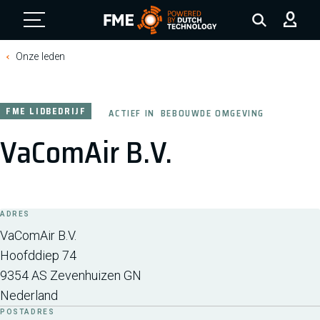
FME Logo, to the homepage
Onze leden
FME LIDBEDRIJF
ACTIEF IN
BEBOUWDE OMGEVING
VaComAir B.V.
ADRES
VaComAir B.V.
Hoofddiep 74
9354 AS
Zevenhuizen GN
Nederland
POSTADRES