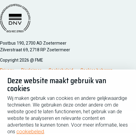
Managementsyteem certificatie DNV iso/iec 27001
Postbus 190, 2700 AD Zoetermeer
Zilverstraat 69, 2718 RP Zoetermeer
Copyright 2026 @ FME
Privacy
Disclaimer
Cookiebeleid
Cookies beheren
Deze website maakt gebruik van
cookies
Schrijf je in voor de nieuwsbrief
Wij maken gebruik van cookies en andere gelijkwaardige
technieken. We gebruiken deze onder andere om de
Voornaam
Tussen
website goed te laten functioneren, het gebruik van de
website te analyseren en relevante content en
advertenties te kunnen tonen. Voor meer informatie, lees
Achternaam
ons
cookiebeleid
.