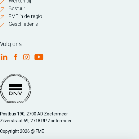
Werken bij
Bestuur
FME in de regio
Geschiedenis
Volg ons
FME Linkedin
FME Facebook
FME Instagram
FME Youtube
Managementsyteem certificatie DNV iso/iec 27001
Postbus 190, 2700 AD Zoetermeer
Zilverstraat 69, 2718 RP Zoetermeer
Copyright 2026 @ FME