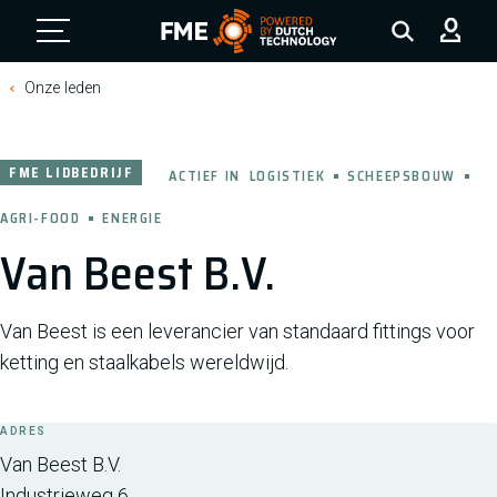
FME Logo, to the homepage
Onze leden
FME LIDBEDRIJF
ACTIEF IN
LOGISTIEK
SCHEEPSBOUW
AGRI-FOOD
ENERGIE
Van Beest B.V.
Van Beest is een leverancier van standaard fittings voor
ketting en staalkabels wereldwijd.
ADRES
Van Beest B.V.
Industrieweg 6