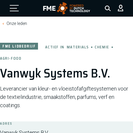
FME Logo, to the homepage
Onze leden
FME LIDBEDRIJF
ACTIEF IN
MATERIALS
CHEMIE
AGRI-FOOD
Vanwyk Systems B.V.
Leverancier van kleur- en vloeistofafgiftesystemen voor
de textielindustrie, smaakstoffen, parfums, verf en
coatings.
ADRES
Vanwyk Systems B.V.