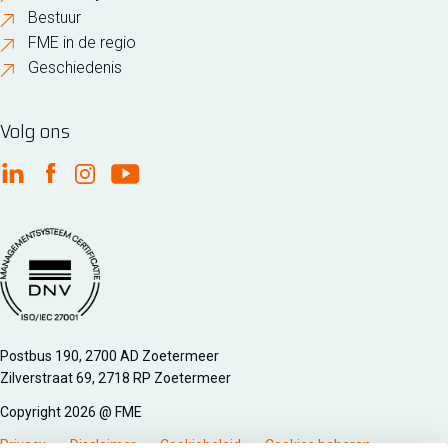
Bestuur
FME in de regio
Geschiedenis
Volg ons
FME Linkedin
FME Facebook
FME Instagram
FME Youtube
Managementsyteem certificatie DNV iso/iec 27001
Postbus 190, 2700 AD Zoetermeer
Zilverstraat 69, 2718 RP Zoetermeer
Copyright 2026 @ FME
Privacy
Disclaimer
Cookiebeleid
Cookies beheren