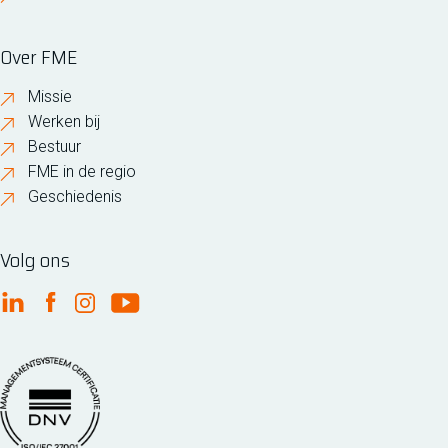
Over FME
Missie
Werken bij
Bestuur
FME in de regio
Geschiedenis
Volg ons
FME Linkedin
FME Facebook
FME Instagram
FME Youtube