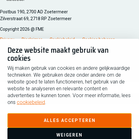
Managementsyteem certificatie DNV iso/iec 27001
Postbus 190, 2700 AD Zoetermeer
Zilverstraat 69, 2718 RP Zoetermeer
Copyright 2026 @ FME
Privacy
Disclaimer
Cookiebeleid
Cookies beheren
Deze website maakt gebruik van
cookies
Schrijf je in voor de nieuwsbrief
Wij maken gebruik van cookies en andere gelijkwaardige
technieken. We gebruiken deze onder andere om de
Voornaam
Tussen
website goed te laten functioneren, het gebruik van de
website te analyseren en relevante content en
advertenties te kunnen tonen. Voor meer informatie, lees
Achternaam
ons
cookiebeleid
.
E-mailadres
ALLES ACCEPTEREN
WEIGEREN