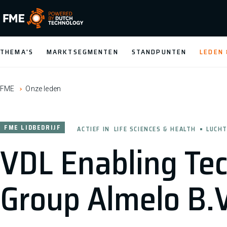
FME Logo, to the homepage
THEMA'S
MARKTSEGMENTEN
STANDPUNTEN
LEDEN
FME
Onze leden
FME LIDBEDRIJF
ACTIEF IN
LIFE SCIENCES & HEALTH
LUCHT
VDL Enabling Te
Group Almelo B.V