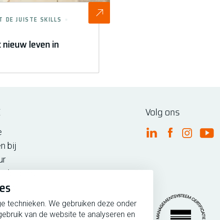
DE JUISTE SKILLS
 nieuw leven in
E
Volg ons
e
FME Linkedin
FME Facebo
FME Ins
FM
n bij
ur
n de regio
ies
iedenis
ge technieken. We gebruiken deze onder
gebruik van de website te analyseren en