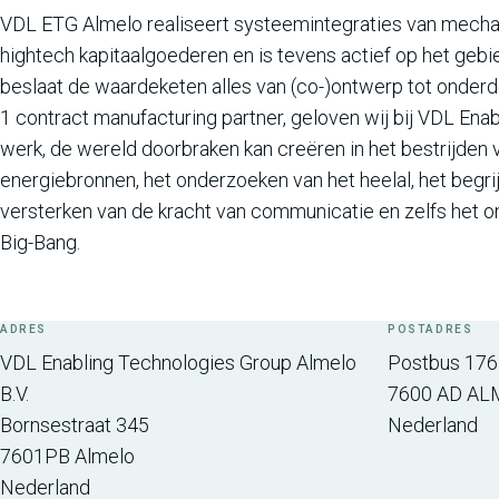
VDL ETG Almelo realiseert systeemintegraties van mech
hightech kapitaalgoederen en is tevens actief op het geb
beslaat de waardeketen alles van (co-)ontwerp tot onderde
1 contract manufacturing partner, geloven wij bij VDL Ena
werk, de wereld doorbraken kan creëren in het bestrijden 
energiebronnen, het onderzoeken van het heelal, het begrij
versterken van de kracht van communicatie en zelfs het 
Big-Bang.
ADRES
POSTADRES
VDL Enabling Technologies Group Almelo
Postbus 176
B.V.
7600 AD
AL
Bornsestraat 345
Nederland
7601PB
Almelo
Nederland