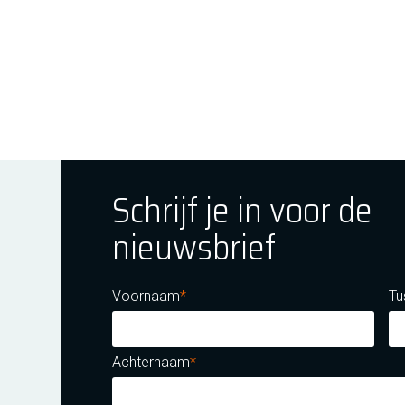
Schrijf je in voor de
nieuwsbrief
ok
tagram
E Youtube
Voornaam
Tu
Achternaam