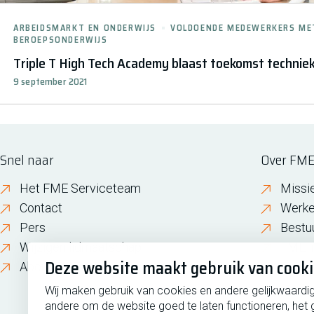
ARBEIDSMARKT EN ONDERWIJS
VOLDOENDE MEDEWERKERS MET 
BEROEPSONDERWIJS
Triple T High Tech Academy blaast toekomst techniek
9 september 2021
Snel naar
Over FM
Het FME Serviceteam
Missi
Contact
Werke
Pers
Bestu
Wijzigen lidmaatschap
FME i
Deze website maakt gebruik van cook
About FME
Gesch
Wij maken gebruik van cookies en andere gelijkwaardi
andere om de website goed te laten functioneren, het 