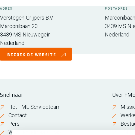
ADRES
POSTADRES
Verstegen-Grijpers B.V.
Marconibaan
Marconibaan 20
3439 MS
Ni
3439 MS
Nieuwegein
Nederland
Nederland
BEZOEK DE WEBSITE
Snel naar
Over FM
Het FME Serviceteam
Missi
Contact
Werke
Pers
Bestu
Wijzigen lidmaatschap
FME i