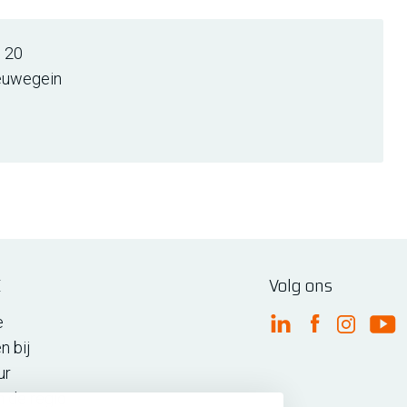
 20
euwegein
E
Volg ons
e
FME Linkedin
FME Facebo
FME Ins
FM
n bij
ur
n de regio