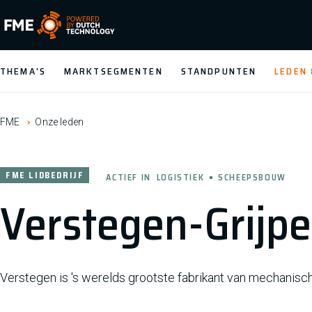
FME Logo, to the homepage
THEMA'S
MARKTSEGMENTEN
STANDPUNTEN
LEDEN
FME
Onze leden
FME LIDBEDRIJF
ACTIEF IN
LOGISTIEK
SCHEEPSBOUW
Verstegen-Grijpe
Verstegen is 's werelds grootste fabrikant van mechanische