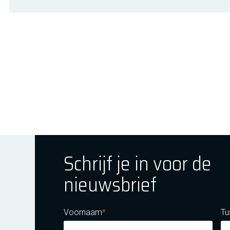
Schrijf je in voor de
nieuwsbrief
ok
tagram
E Youtube
Voornaam
Tu