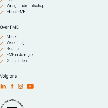
Wijzigen lidmaatschap
About FME
Over FME
Missie
Werken bij
Bestuur
FME in de regio
Geschiedenis
Volg ons
FME Linkedin
FME Facebook
FME Instagram
FME Youtube