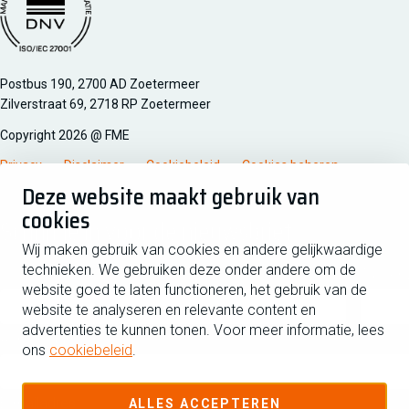
Managementsyteem certificatie DNV iso/iec 27001
Postbus 190, 2700 AD Zoetermeer
Zilverstraat 69, 2718 RP Zoetermeer
Copyright 2026 @ FME
Privacy
Disclaimer
Cookiebeleid
Cookies beheren
Deze website maakt gebruik van
cookies
Schrijf je in voor de nieuwsbrief
Wij maken gebruik van cookies en andere gelijkwaardige
technieken. We gebruiken deze onder andere om de
Voornaam
Tussen
website goed te laten functioneren, het gebruik van de
website te analyseren en relevante content en
advertenties te kunnen tonen. Voor meer informatie, lees
Achternaam
ons
cookiebeleid
.
E-mailadres
ALLES ACCEPTEREN