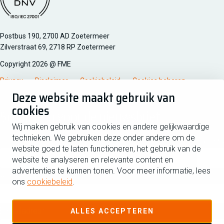
Managementsyteem certificatie DNV iso/iec 27001
Postbus 190, 2700 AD Zoetermeer
Zilverstraat 69, 2718 RP Zoetermeer
Copyright 2026 @ FME
Privacy
Disclaimer
Cookiebeleid
Cookies beheren
Deze website maakt gebruik van
cookies
Schrijf je in voor de nieuwsbrief
Wij maken gebruik van cookies en andere gelijkwaardige
technieken. We gebruiken deze onder andere om de
Voornaam
Tussen
website goed te laten functioneren, het gebruik van de
website te analyseren en relevante content en
advertenties te kunnen tonen. Voor meer informatie, lees
Achternaam
ons
cookiebeleid
.
E-mailadres
ALLES ACCEPTEREN