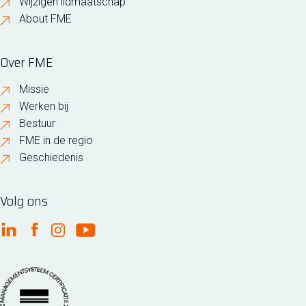
Wijzigen lidmaatschap
About FME
Over FME
Missie
Werken bij
Bestuur
FME in de regio
Geschiedenis
Volg ons
FME Linkedin
FME Facebook
FME Instagram
FME Youtube