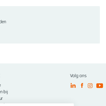
den
E
Volg ons
e
FME Linkedin
FME Facebo
FME Ins
FM
n bij
ur
n de regio