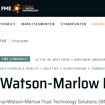
FME Logo, to the homepage
THEMA'S
MARKTSEGMENTEN
STANDPUNTEN
LEDEN
FME
Onze leden
FME LIDBEDRIJF
ACTIEF IN
AGRI-FOOD
BEBOUWDE OMGEVI
LIFE SCIENCES & HEALTH
LOGISTIEK
SCHEEPSBOUW
TUINBO
Watson-Marlow B
<p>Watson-Marlow Fluid Technology Solutions (WM