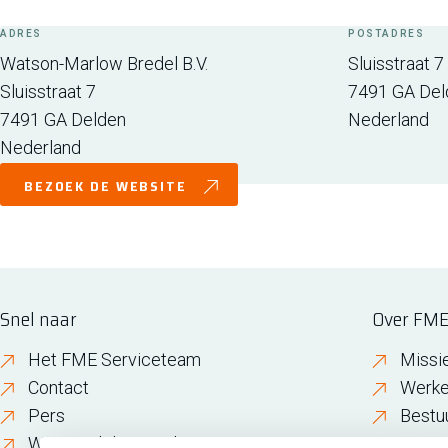
ADRES
POSTADRES
Watson-Marlow Bredel B.V.
Sluisstraat 7
Sluisstraat 7
7491 GA
Del
7491 GA
Delden
Nederland
Nederland
BEZOEK DE WEBSITE
Snel naar
Over FM
Het FME Serviceteam
Missi
Contact
Werke
Pers
Bestu
Wijzigen lidmaatschap
FME i