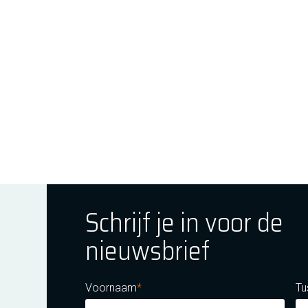
Schrijf je in voor de
nieuwsbrief
ok
tagram
E Youtube
Voornaam
Tu