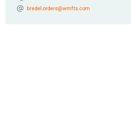
bredel.orders@wmfts.com