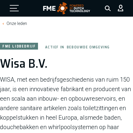
FME Logo, to the homepage
Onze leden
FME LIDBEDRIJF
ACTIEF IN
BEBOUWDE OMGEVING
Wisa B.V.
WISA, met een bedrijfsgeschiedenis van ruim 150
jaar, is een innovatieve fabrikant en producent van
een scala aan inbouw- en opbouwreservoirs, en
andere sanitaire artikelen zoals toiletzittingen en
koppelstukken in heel Europa, alsmede baden,
douchebakken en whirlpoolsystemen op haar