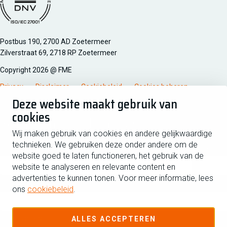
Managementsyteem certificatie DNV iso/iec 27001
Postbus 190, 2700 AD Zoetermeer
Zilverstraat 69, 2718 RP Zoetermeer
Copyright 2026 @ FME
Privacy
Disclaimer
Cookiebeleid
Cookies beheren
Deze website maakt gebruik van
cookies
Schrijf je in voor de nieuwsbrief
Wij maken gebruik van cookies en andere gelijkwaardige
technieken. We gebruiken deze onder andere om de
Voornaam
Tussen
website goed te laten functioneren, het gebruik van de
website te analyseren en relevante content en
advertenties te kunnen tonen. Voor meer informatie, lees
Achternaam
ons
cookiebeleid
.
E-mailadres
ALLES ACCEPTEREN