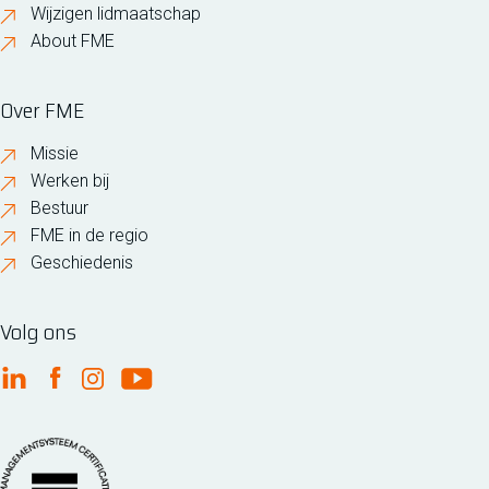
Wijzigen lidmaatschap
About FME
Over FME
Missie
Werken bij
Bestuur
FME in de regio
Geschiedenis
Volg ons
FME Linkedin
FME Facebook
FME Instagram
FME Youtube