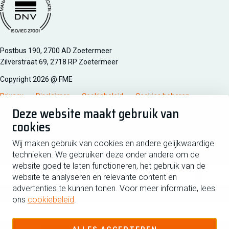
Managementsyteem certificatie DNV iso/iec 27001
Postbus 190, 2700 AD Zoetermeer
Zilverstraat 69, 2718 RP Zoetermeer
Copyright 2026 @ FME
Privacy
Disclaimer
Cookiebeleid
Cookies beheren
Deze website maakt gebruik van
cookies
Schrijf je in voor de nieuwsbrief
Wij maken gebruik van cookies en andere gelijkwaardige
technieken. We gebruiken deze onder andere om de
Voornaam
Tussen
website goed te laten functioneren, het gebruik van de
website te analyseren en relevante content en
advertenties te kunnen tonen. Voor meer informatie, lees
Achternaam
ons
cookiebeleid
.