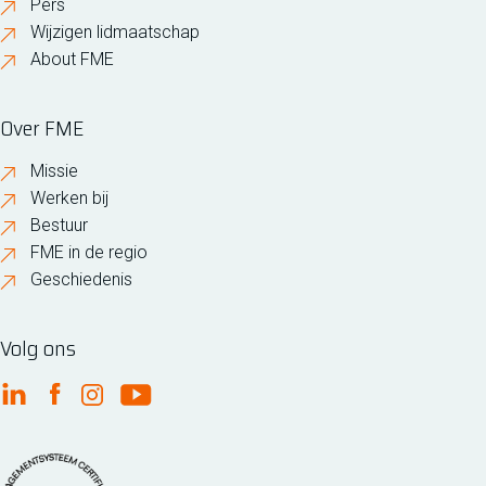
Pers
Wijzigen lidmaatschap
About FME
Over FME
Missie
Werken bij
Bestuur
FME in de regio
Geschiedenis
Volg ons
FME Linkedin
FME Facebook
FME Instagram
FME Youtube