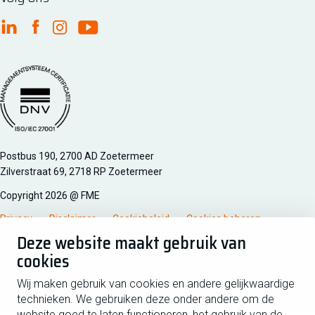
FME Linkedin
FME Facebook
FME Instagram
FME Youtube
Managementsyteem certificatie DNV iso/iec 27001
Postbus 190, 2700 AD Zoetermeer
Zilverstraat 69, 2718 RP Zoetermeer
Copyright 2026 @ FME
Privacy
Disclaimer
Cookiebeleid
Cookies beheren
Deze website maakt gebruik van
cookies
Schrijf je in voor de nieuwsbrief
Wij maken gebruik van cookies en andere gelijkwaardige
technieken. We gebruiken deze onder andere om de
Voornaam
Tussen
website goed te laten functioneren, het gebruik van de