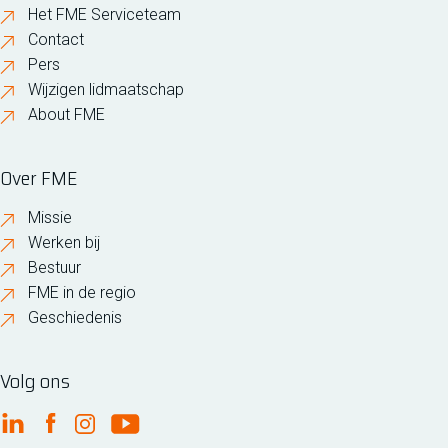
Het FME Serviceteam
Contact
Pers
Wijzigen lidmaatschap
About FME
Over FME
Missie
Werken bij
Bestuur
FME in de regio
Geschiedenis
Volg ons
FME Linkedin
FME Facebook
FME Instagram
FME Youtube