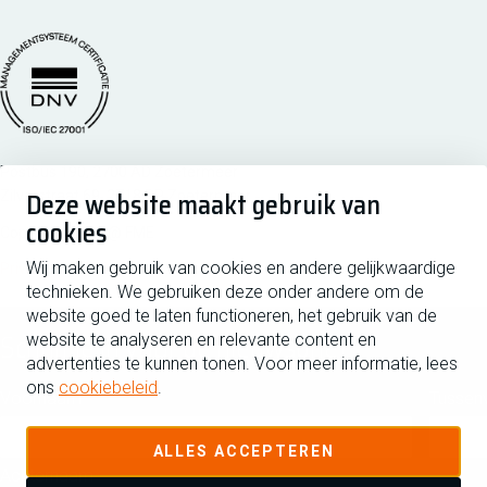
Managementsyteem certificatie DNV iso/iec 27001
Postbus 190, 2700 AD Zoetermeer
Deze website maakt gebruik van
Zilverstraat 69, 2718 RP Zoetermeer
cookies
Copyright 2026 @ FME
Wij maken gebruik van cookies en andere gelijkwaardige
Privacy
Disclaimer
Cookiebeleid
Cookies beheren
technieken. We gebruiken deze onder andere om de
website goed te laten functioneren, het gebruik van de
Schrijf je in voor de nieuwsbrief
website te analyseren en relevante content en
advertenties te kunnen tonen. Voor meer informatie, lees
ons
cookiebeleid
.
Voornaam
Tussen
ALLES ACCEPTEREN
Achternaam