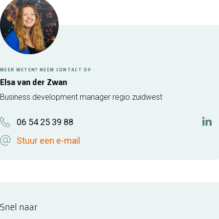
MEER WETEN? NEEM CONTACT OP
Elsa van der Zwan
Business development manager regio zuidwest
06 54 25 39 88
htt
Stuur een e-mail
Snel naar