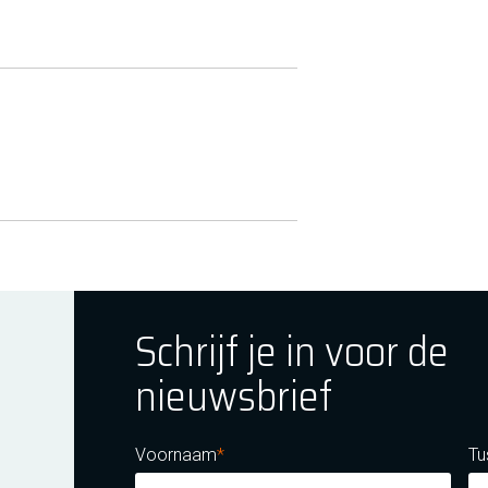
Schrijf je in voor de
nieuwsbrief
ok
tagram
E Youtube
Voornaam
Tu