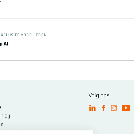
r
EXCLUSIEF
VOOR LEDEN
p AI
E
Volg ons
e
FME Linkedin
FME Facebo
FME Ins
FM
n bij
ur
n de regio