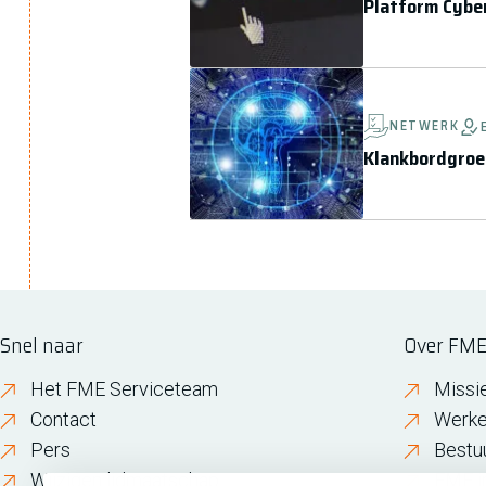
Platform Cybe
NETWERK
Klankbordgroe
Snel naar
Over FM
Het FME Serviceteam
Missi
Contact
Werke
Pers
Bestu
Wijzigen lidmaatschap
FME i