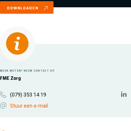
DOWNLOADEN
MEER WETEN? NEEM CONTACT OP
FME Zorg
(079) 353 14 19
htt
Stuur een e-mail