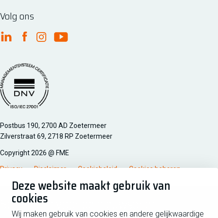
Volg ons
FME Linkedin
FME Facebook
FME Instagram
FME Youtube
Managementsyteem certificatie DNV iso/iec 27001
Postbus 190, 2700 AD Zoetermeer
Zilverstraat 69, 2718 RP Zoetermeer
Copyright 2026 @ FME
Privacy
Disclaimer
Cookiebeleid
Cookies beheren
Deze website maakt gebruik van
cookies
Schrijf je in voor de nieuwsbrief
Wij maken gebruik van cookies en andere gelijkwaardige