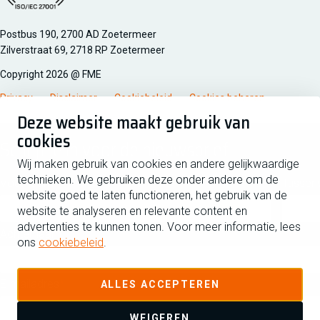
Managementsyteem certificatie DNV iso/iec 27001
Postbus 190, 2700 AD Zoetermeer
Zilverstraat 69, 2718 RP Zoetermeer
Copyright 2026 @ FME
Privacy
Disclaimer
Cookiebeleid
Cookies beheren
Deze website maakt gebruik van
cookies
Schrijf je in voor de nieuwsbrief
Wij maken gebruik van cookies en andere gelijkwaardige
technieken. We gebruiken deze onder andere om de
Voornaam
Tussen
website goed te laten functioneren, het gebruik van de
website te analyseren en relevante content en
advertenties te kunnen tonen. Voor meer informatie, lees
Achternaam
ons
cookiebeleid
.
E-mailadres
ALLES ACCEPTEREN
WEIGEREN