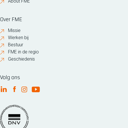
About FME
Over FME
Missie
Werken bij
Bestuur
FME in de regio
Geschiedenis
Volg ons
FME Linkedin
FME Facebook
FME Instagram
FME Youtube