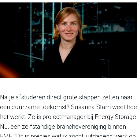
Na je afstuderen direct grote stappen zetten naar
een duurzame toekomst? Susanna Stam weet hoe
het werkt. Ze is projectmanager bij Energy Storage
NL, een zelfstandige branchevereniging binnen
FME. ‘Dit is precies wat ik zocht: uitdagend werk op